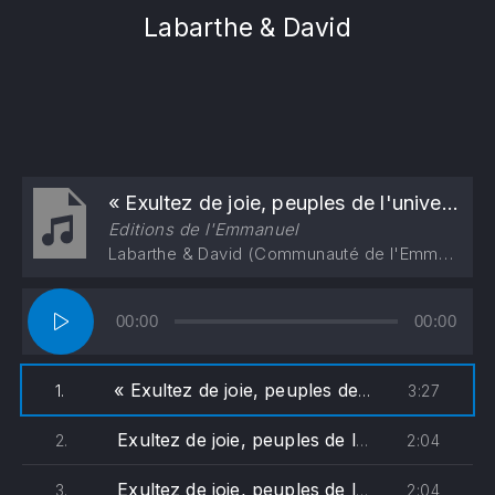
Labarthe & David
« Exultez de joie, peuples de l'univers »
Editions de l'Emmanuel
Labarthe & David (Communauté de l'Emmanuel) - Chorale Gaudete
Lecteur
00:00
00:00
audio
« Exultez de joie, peuples de l'univers »
3:27
1.
— La
Exultez de joie, peuples de l'univers (soprane)
2:04
2.
Exultez de joie, peuples de l'univers (alto)
2:04
3.