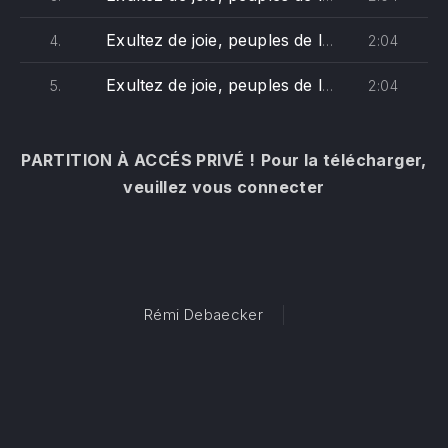
Exultez de joie, peuples de l'univers (ténor)
2:04
4.
Exultez de joie, peuples de l'univers (basse)
2:04
5.
PARTITION À ACCÉS PRIVÉ !
Pour la télécharger,
veuillez vous connecter
Rémi Debaecker
PREVIOUS
NE