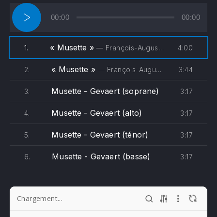
Lecteur
00:00
00:00
audio
« Musette »
4:00
1.
— François-Auguste Gevaert
« Musette »
3:44
2.
— François-Auguste Gevaert - Chorale de la Collégiale Saint-André
Musette - Gevaert (soprane)
3:17
3.
Musette - Gevaert (alto)
3:17
4.
Musette - Gevaert (ténor)
3:17
5.
Musette - Gevaert (basse)
3:17
6.
Chargement...