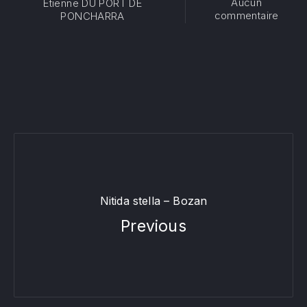
Aucun
Etienne DU PORT DE
sur Ga
commentaire
PONCHARRA
Nitida stella – Bozan
Previous