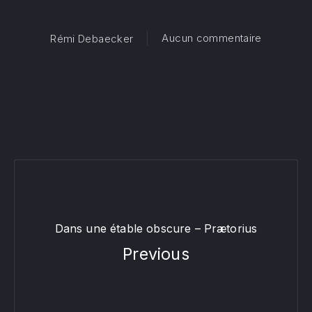
sur La nu
Aucun commentaire
Rémi Debaecker
Dans une étable obscure – Prætorius
Previous