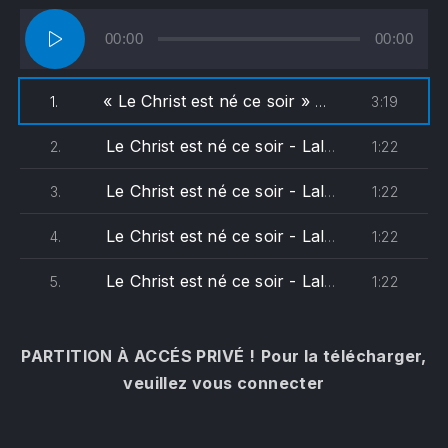
PREVIOUS
NE
Lecteur
00:00
00:00
audio
« Le Christ est né ce soir »
3:19
1.
— Bernard Lalleme
Le Christ est né ce soir - Lallement (soprane)
1:22
2.
Le Christ est né ce soir - Lallement (alto)
1:22
3.
Le Christ est né ce soir - Lallement (ténor)
1:22
4.
Le Christ est né ce soir - Lallement (basse)
1:22
5.
PARTITION À ACCÉS PRIVÉ !
Pour la télécharger,
veuillez vous connecter