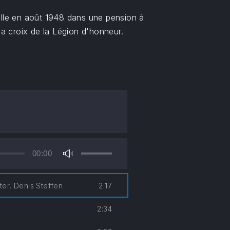
talle en août 1948 dans une pension à
la croix de la Légion d'honneur.
00:00
Utilisez
les
flèches
2:17
ter, Denis Steffen
haut/bas
pour
2:34
augmenter
ou