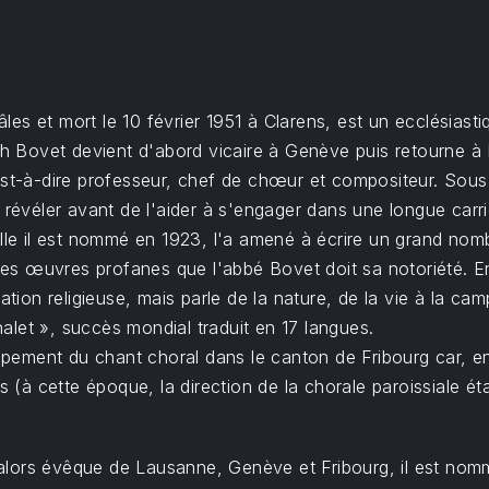
es et mort le 10 février 1951 à Clarens, est un ecclésiast
ph Bovet devient d'abord vicaire à Genève puis retourne à 
est-à-dire professeur, chef de chœur et compositeur. Sous 
 révéler avant de l'aider à s'engager dans une longue carriè
elle il est nommé en 1923, l'a amené à écrire un grand nom
 ses œuvres profanes que l'abbé Bovet doit sa notoriété. En
ation religieuse, mais parle de la nature, de la vie à la cam
let », succès mondial traduit en 17 langues.
ement du chant choral dans le canton de Fribourg car, en 
 cette époque, la direction de la chorale paroissiale étai
lors évêque de Lausanne, Genève et Fribourg, il est nomm