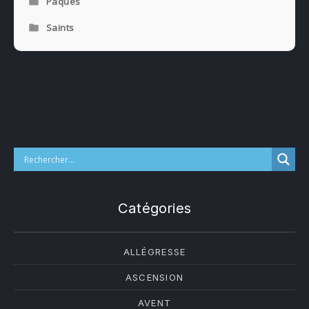
Pâques
Saints
PREVIOUS
NE
Catégories
ALLÉGRESSE
ASCENSION
AVENT